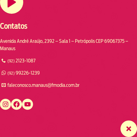
Contatos
Avenida André Araújo, 2392 – Sala 1 – Petrópolis CEP 69067375 –
Manaus
2123-1087
(92)
99226-1239
(92)
faleconosco.manaus@fmodia.com.br
https://www.instagram.com/fmodiamanaus/
https://www.facebook.com/fmodiamanaus
https://www.youtube.com/user/radiofmodia