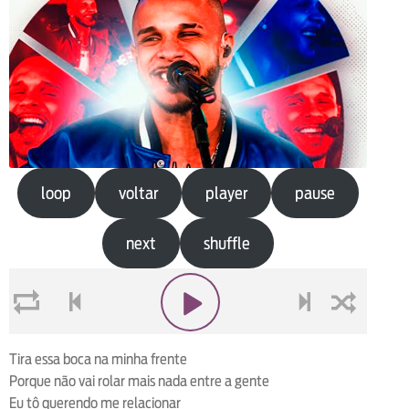
loop
voltar
player
pause
next
shuffle
loop
voltar
play
next
shuffle
Tira essa boca na minha frente
Porque não vai rolar mais nada entre a gente
Eu tô querendo me relacionar