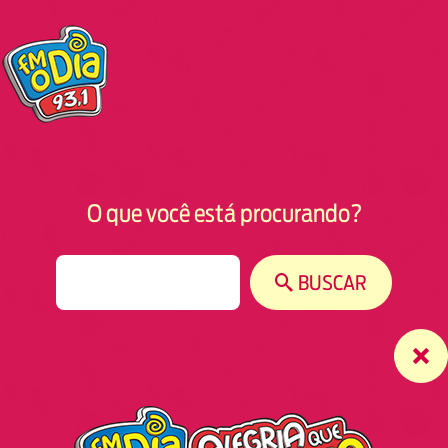
O que você está procurando?
S
BUSCAR
e
a
r
c
h