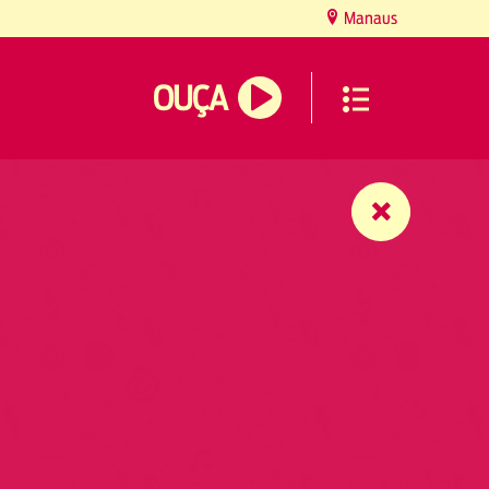
Manaus
OUÇA