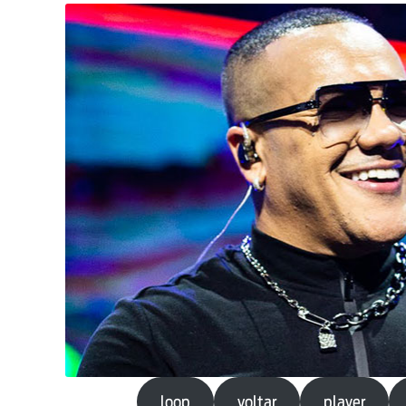
loop
voltar
player