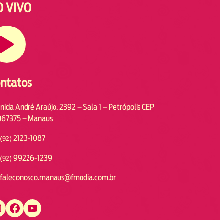
O VIVO
ntatos
nida André Araújo, 2392 – Sala 1 – Petrópolis CEP
67375 – Manaus
2123-1087
(92)
99226-1239
(92)
faleconosco.manaus@fmodia.com.br
https://www.facebook.com/fmodiamanaus
https://www.youtube.com/user/radiofmodia