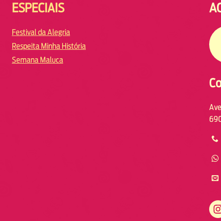
ESPECIAIS
A
Festival da Alegria
Respeita Minha História
Semana Maluca
Co
Ave
690
https://www.instagram.com/fmodiamanaus/