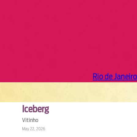
h
Rio de Janeiro
Iceberg
Vitinho
May 22, 2026