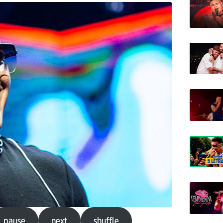
pause
next
shuffle