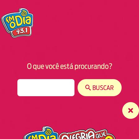
O que você está procurando?
S
BUSCAR
e
a
r
c
h