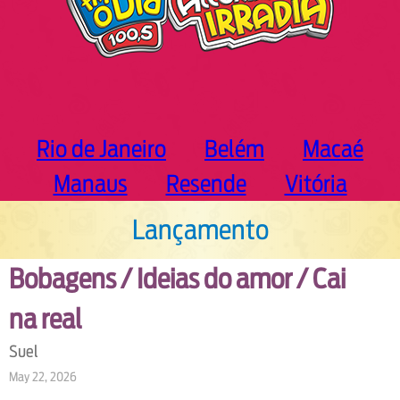
Rio de Janeiro
Belém
Macaé
Manaus
Resende
Vitória
Lançamento
Bobagens / Ideias do amor / Cai
na real
Suel
May 22, 2026