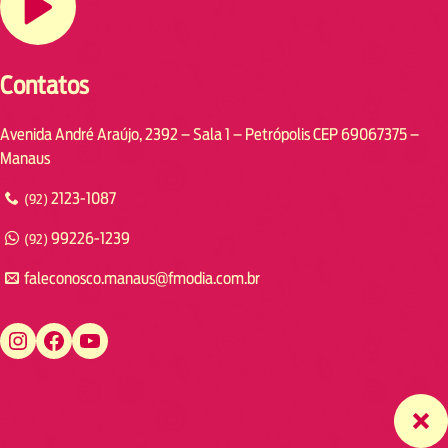
Contatos
Avenida André Araújo, 2392 – Sala 1 – Petrópolis CEP 69067375 –
Manaus
2123-1087
(92)
99226-1239
(92)
faleconosco.manaus@fmodia.com.br
https://www.instagram.com/fmodiamanaus/
https://www.facebook.com/fmodiamanaus
https://www.youtube.com/user/radiofmodia