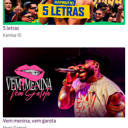
5 letras
Kamisa 10
Vem menina, vem garota
Nego Damoé