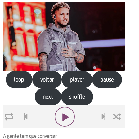
loop
voltar
player
pause
next
shuffle
loop
voltar
play
next
shuffle
A gente tem que conversar