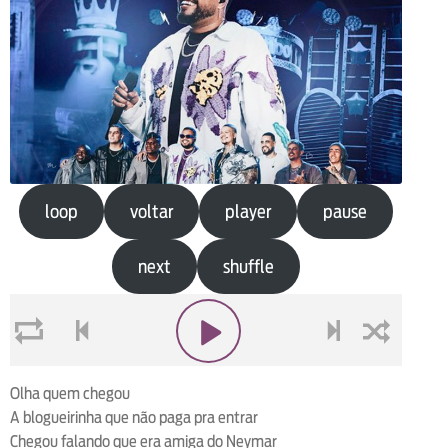
loop
voltar
player
pause
next
shuffle
loop
voltar
play
next
shuffle
Olha quem chegou
A blogueirinha que não paga pra entrar
Chegou falando que era amiga do Neymar