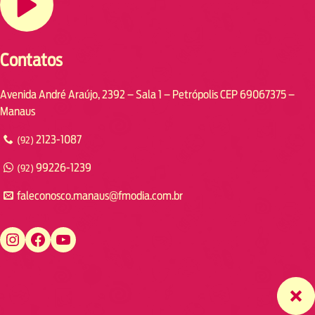
Contatos
Avenida André Araújo, 2392 – Sala 1 – Petrópolis CEP 69067375 –
Manaus
2123-1087
(92)
99226-1239
(92)
faleconosco.manaus@fmodia.com.br
https://www.instagram.com/fmodiamanaus/
https://www.facebook.com/fmodiamanaus
https://www.youtube.com/user/radiofmodia