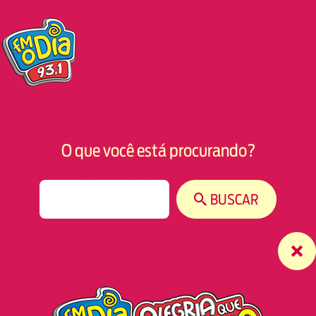
O que você está procurando?
S
BUSCAR
e
a
r
c
h