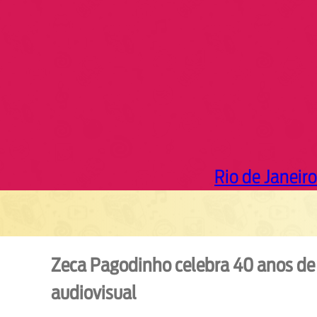
h
Rio de Janeiro
Zeca Pagodinho celebra 40 anos de 
audiovisual