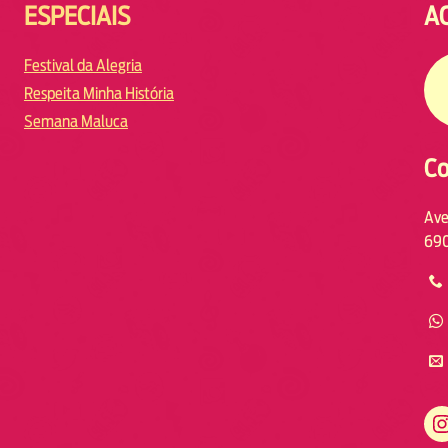
ESPECIAIS
A
Festival da Alegria
Respeita Minha História
Semana Maluca
Co
Ave
690
https://www.instagram.com/fmodiamanaus/