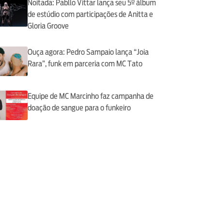
Noitada: Pabllo Vittar lança seu 5º álbum
de estúdio com participações de Anitta e
Gloria Groove
Ouça agora: Pedro Sampaio lança “Joia
Rara”, funk em parceria com MC Tato
Equipe de MC Marcinho faz campanha de
doação de sangue para o funkeiro