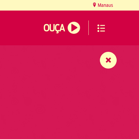
Manaus
OUÇA