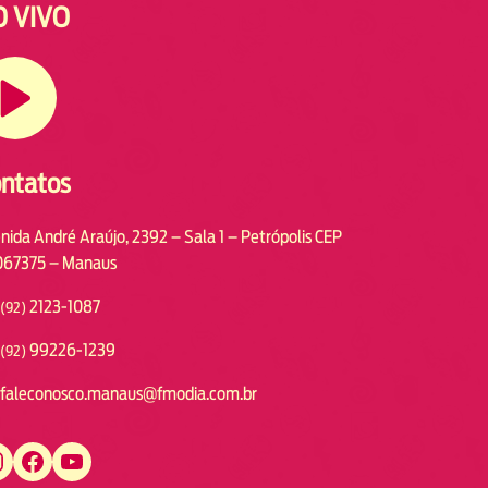
O VIVO
ntatos
nida André Araújo, 2392 – Sala 1 – Petrópolis CEP
67375 – Manaus
2123-1087
(92)
99226-1239
(92)
faleconosco.manaus@fmodia.com.br
https://www.facebook.com/fmodiamanaus
https://www.youtube.com/user/radiofmodia