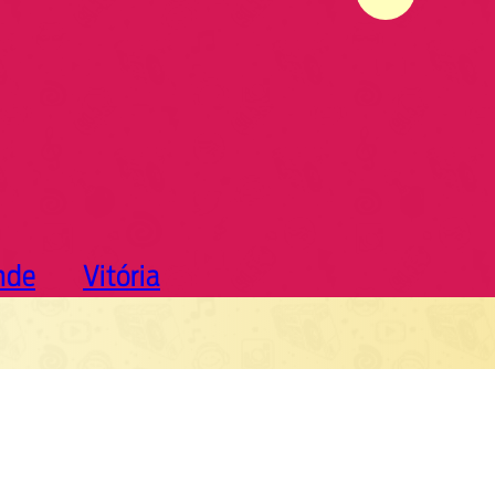
nde
Vitória