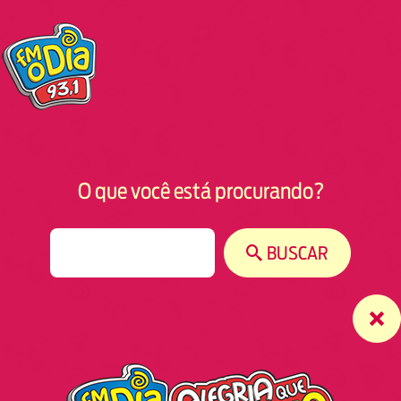
O que você está procurando?
S
BUSCAR
e
a
r
c
h