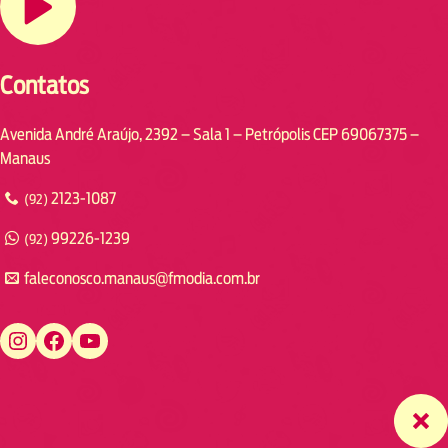
Contatos
Avenida André Araújo, 2392 – Sala 1 – Petrópolis CEP 69067375 –
Manaus
2123-1087
(92)
99226-1239
(92)
faleconosco.manaus@fmodia.com.br
https://www.instagram.com/fmodiamanaus/
https://www.facebook.com/fmodiamanaus
https://www.youtube.com/user/radiofmodia