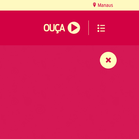
Manaus
OUÇA