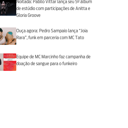
Noitada: Pabllo Vittar lança seu 5º álbum
de estúdio com participações de Anitta e
Gloria Groove
Ouça agora: Pedro Sampaio lança “Joia
Rara”, funk em parceria com MC Tato
Equipe de MC Marcinho faz campanha de
doação de sangue para o funkeiro