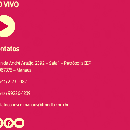
O VIVO
ntatos
nida André Araújo, 2392 – Sala 1 – Petrópolis CEP
67375 – Manaus
2123-1087
(92)
99226-1239
(92)
faleconosco.manaus@fmodia.com.br
https://www.facebook.com/fmodiamanaus
https://www.youtube.com/user/radiofmodia