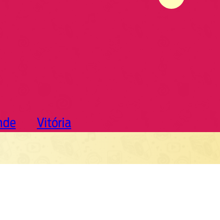
nde
Vitória