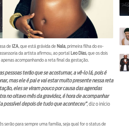
casa de
IZA
, que está grávida de
Nala
, primeira filha do ex-
assessoria da artista afirmou, ao portal
Leo Dias
, que os dois
á apenas acompanhando a reta final da gestação.
as pessoas terão que se acostumar, a vê-lo lá, pois é
nar, mas ele é pai e vai estar muito presente nessa reta
stação, eles se viram pouco por causa das agendas
entra no oitavo mês da gravidez, é hora de acompanhar
la possível depois de tudo que aconteceu”
, diz o início
ês serão para sempre uma família, seja qual for o status de