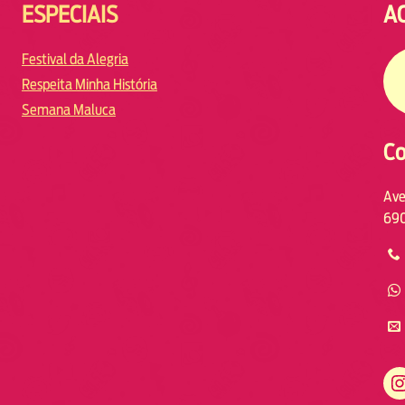
ESPECIAIS
A
Festival da Alegria
Respeita Minha História
Semana Maluca
Co
Ave
690
https://www.instagram.com/fmodiamanaus/