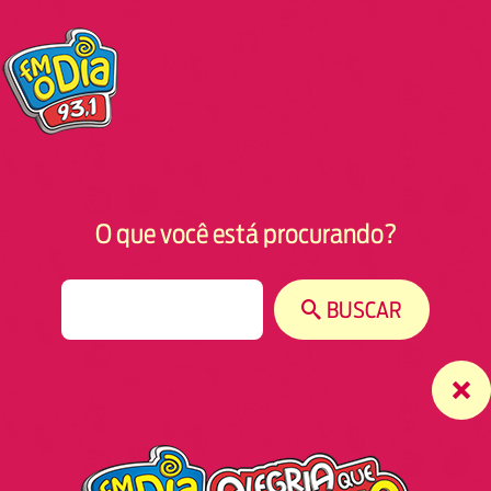
O que você está procurando?
S
BUSCAR
e
a
r
c
h