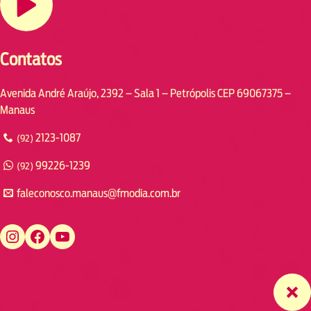
Contatos
Avenida André Araújo, 2392 – Sala 1 – Petrópolis CEP 69067375 –
Manaus
2123-1087
(92)
99226-1239
(92)
faleconosco.manaus@fmodia.com.br
https://www.instagram.com/fmodiamanaus/
https://www.facebook.com/fmodiamanaus
https://www.youtube.com/user/radiofmodia