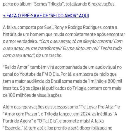
parte do álbum “Somos Trilogia”, totalizando 6 regravações.
+ FAÇA O PRÉ-SAVE DE “REI DO AMOR” AQUI
A faixa, composta por Suel, Rony e Rodrigo Rodrigues, conta a
história de um homem que muda completamente após encontrar
o amor verdadeiro.
“Com o seu amor, tô na direção correta/ Com
o seu amor, eu me transformei/ Eu me sinto um rei/ Tenho tudo
com o seu amor”
, diz um trecho.
“Rei do Amor” também virá acompanhada de um audiovisual no
canal do Youtube da FM O Dia. Por lá, a emissora de rádio que
tem a maior audiência do Brasil soma mais de 1 milhão e 800 mil
inscritos. Só os clipes já publicados do Trilogia contam com mais
de 100 milhões de visualizações.
Além das regravações de sucessos como “Te Levar Pro Altar” e
“Amor com Prazer”, o Trilogia lançou, em 2024, as inéditas “A
Partir de Agora” e “O Tal Dia”, e promete mais! A faixa
“Essencial” já tem até clipe pronto e será disponibilizada no