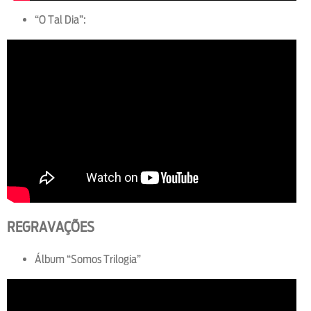
“O Tal Dia”:
REGRAVAÇÕES
Álbum “Somos Trilogia”