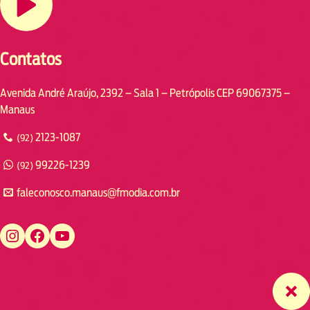
Contatos
Avenida André Araújo, 2392 – Sala 1 – Petrópolis CEP 69067375 –
Manaus
2123-1087
(92)
99226-1239
(92)
faleconosco.manaus@fmodia.com.br
https://www.instagram.com/fmodiamanaus/
https://www.facebook.com/fmodiamanaus
https://www.youtube.com/user/radiofmodia