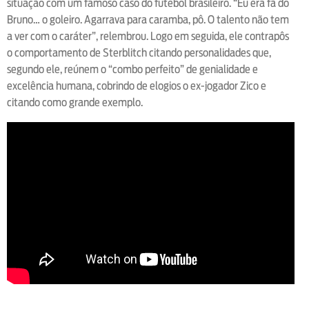
situação com um famoso caso do futebol brasileiro. “Eu era fã do
Bruno… o goleiro. Agarrava para caramba, pô. O talento não tem
a ver com o caráter”, relembrou. Logo em seguida, ele contrapôs
o comportamento de Sterblitch citando personalidades que,
segundo ele, reúnem o “combo perfeito” de genialidade e
excelência humana, cobrindo de elogios o ex-jogador Zico e
citando como grande exemplo.