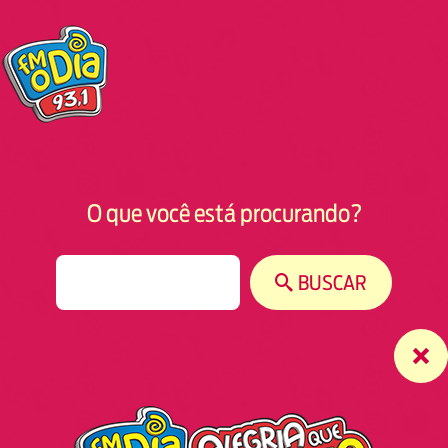
O que você está procurando?
S
BUSCAR
e
a
r
c
h