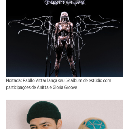
Noitada: Pabllo Vittar lança seu 5º álbum de estúdio com
participações de Anitta e Gloria Groove