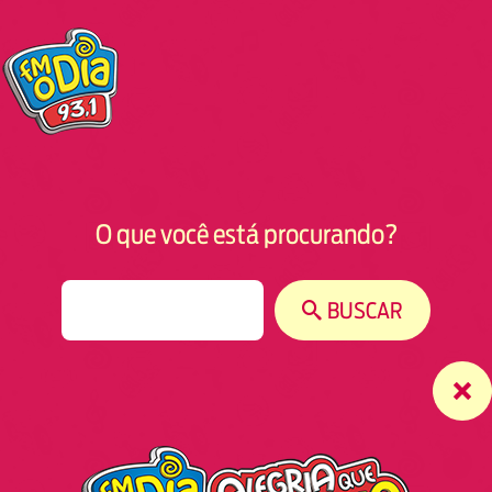
O que você está procurando?
S
BUSCAR
e
a
r
c
h