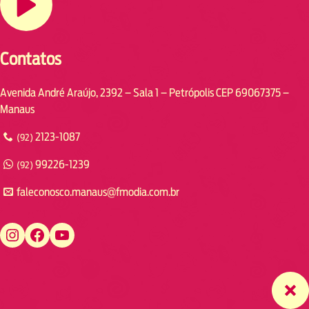
Contatos
Avenida André Araújo, 2392 – Sala 1 – Petrópolis CEP 69067375 –
Manaus
2123-1087
(92)
99226-1239
(92)
faleconosco.manaus@fmodia.com.br
https://www.instagram.com/fmodiamanaus/
https://www.facebook.com/fmodiamanaus
https://www.youtube.com/user/radiofmodia