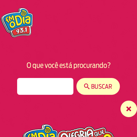
O que você está procurando?
S
BUSCAR
e
a
r
c
h