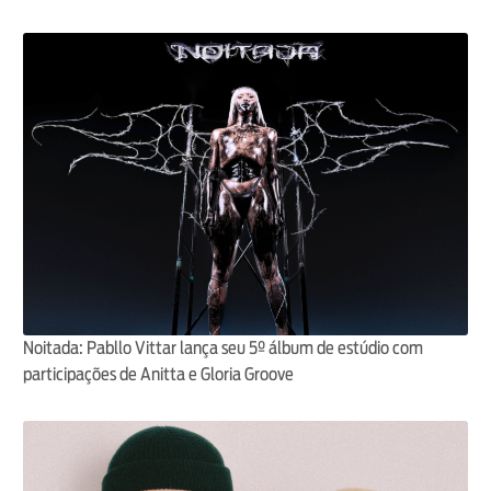
Noitada: Pabllo Vittar lança seu 5º álbum de estúdio com
participações de Anitta e Gloria Groove