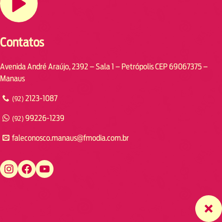
Contatos
Avenida André Araújo, 2392 – Sala 1 – Petrópolis CEP 69067375 –
Manaus
2123-1087
(92)
99226-1239
(92)
faleconosco.manaus@fmodia.com.br
https://www.instagram.com/fmodiamanaus/
https://www.facebook.com/fmodiamanaus
https://www.youtube.com/user/radiofmodia