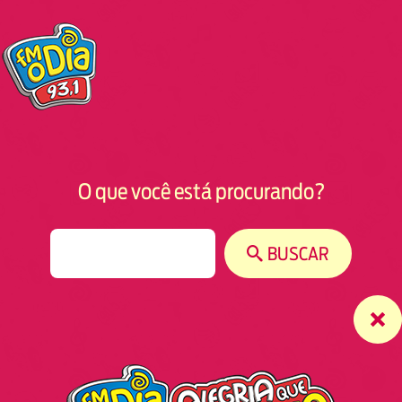
O que você está procurando?
S
BUSCAR
e
a
r
c
h