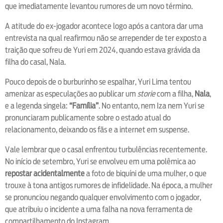
que imediatamente levantou rumores de um novo término.
A atitude do ex-jogador acontece logo após a cantora dar uma
entrevista na qual reafirmou não se arrepender de ter exposto a
traição que sofreu de Yuri em 2024, quando estava grávida da
filha do casal, Nala.
Pouco depois de o burburinho se espalhar, Yuri Lima tentou
amenizar as especulações ao publicar um
storie
com a filha,
Nala
,
e a legenda singela:
“Família”
. No entanto, nem Iza nem Yuri se
pronunciaram publicamente sobre o estado atual do
relacionamento, deixando os fãs e a internet em suspense.
Vale lembrar que o casal enfrentou turbulências recentemente.
No início de setembro, Yuri se envolveu em uma polêmica ao
repostar acidentalmente
a foto de biquíni de uma mulher, o que
trouxe à tona antigos rumores de infidelidade. Na época, a mulher
se pronunciou negando qualquer envolvimento com o jogador,
que atribuiu o incidente a uma falha na nova ferramenta de
compartilhamento do Instagram.