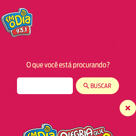
O que você está procurando?
S
BUSCAR
e
a
r
c
h