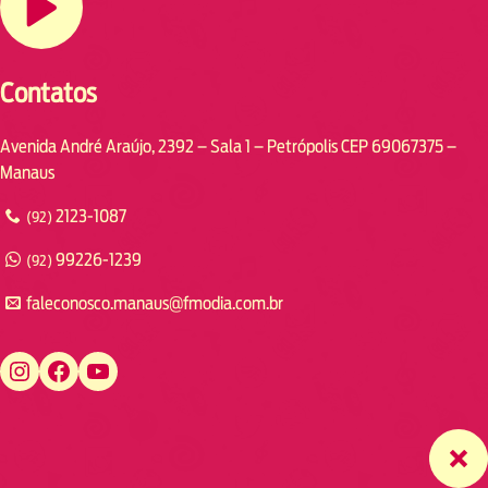
Contatos
Avenida André Araújo, 2392 – Sala 1 – Petrópolis CEP 69067375 –
Manaus
2123-1087
(92)
99226-1239
(92)
faleconosco.manaus@fmodia.com.br
https://www.instagram.com/fmodiamanaus/
https://www.facebook.com/fmodiamanaus
https://www.youtube.com/user/radiofmodia