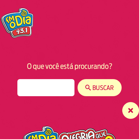
O que você está procurando?
S
BUSCAR
e
a
r
c
h