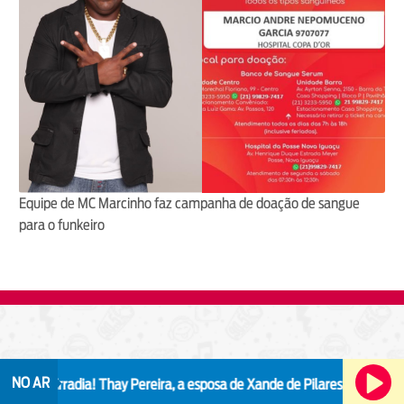
Equipe de MC Marcinho faz campanha de doação de sangue
para o funkeiro
NO AR
 irradia!
Thay Pereira, a esposa de Xande de Pilares, faz alerta após epi