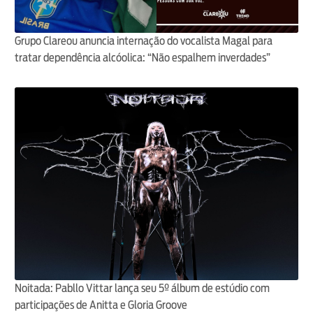
Grupo Clareou anuncia internação do vocalista Magal para
tratar dependência alcóolica: “Não espalhem inverdades”
Noitada: Pabllo Vittar lança seu 5º álbum de estúdio com
participações de Anitta e Gloria Groove