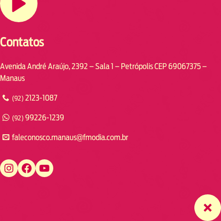
Contatos
Avenida André Araújo, 2392 – Sala 1 – Petrópolis CEP 69067375 –
Manaus
2123-1087
(92)
99226-1239
(92)
faleconosco.manaus@fmodia.com.br
https://www.instagram.com/fmodiamanaus/
https://www.facebook.com/fmodiamanaus
https://www.youtube.com/user/radiofmodia