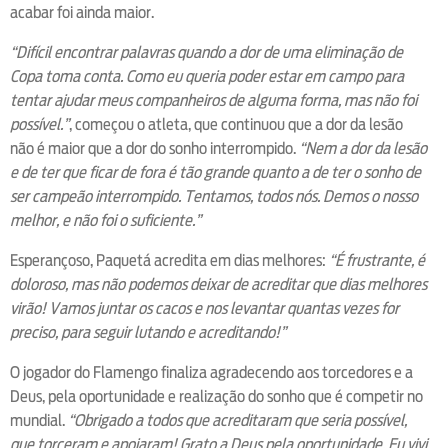
acabar foi ainda maior.
“Difícil encontrar palavras quando a dor de uma eliminação de
Copa toma conta. Como eu queria poder estar em campo para
tentar ajudar meus companheiros de alguma forma, mas não foi
possível.”
, começou o atleta, que continuou que a dor da lesão
não é maior que a dor do sonho interrompido.
“Nem a dor da lesão
e de ter que ficar de fora é tão grande quanto a de ter o sonho de
ser campeão interrompido. Tentamos, todos nós. Demos o nosso
melhor, e não foi o suficiente.”
Esperançoso, Paquetá acredita em dias melhores:
“É frustrante, é
doloroso, mas não podemos deixar de acreditar que dias melhores
virão! Vamos juntar os cacos e nos levantar quantas vezes for
preciso, para seguir lutando e acreditando!”
O jogador do Flamengo finaliza agradecendo aos torcedores e a
Deus, pela oportunidade e realização do sonho que é competir no
mundial.
“Obrigado a todos que acreditaram que seria possível,
que torceram e apoiaram! Grato a Deus pela oportunidade. Eu vivi