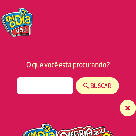
O que você está procurando?
S
BUSCAR
e
a
r
c
h