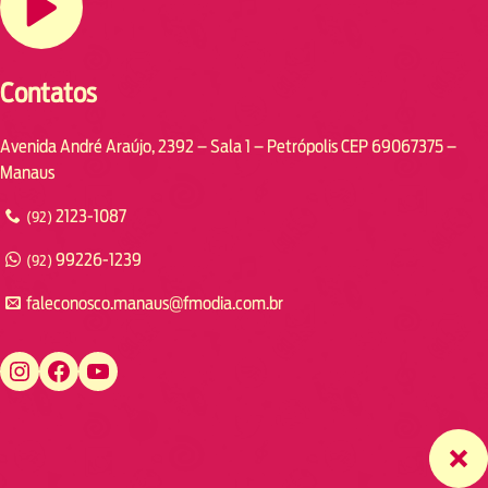
Contatos
Avenida André Araújo, 2392 – Sala 1 – Petrópolis CEP 69067375 –
Manaus
2123-1087
(92)
99226-1239
(92)
faleconosco.manaus@fmodia.com.br
https://www.instagram.com/fmodiamanaus/
https://www.facebook.com/fmodiamanaus
https://www.youtube.com/user/radiofmodia