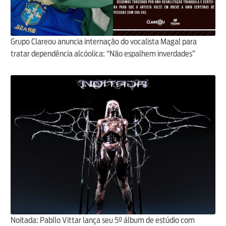
Grupo Clareou anuncia internação do vocalista Magal para
tratar dependência alcóolica: “Não espalhem inverdades”
Noitada: Pabllo Vittar lança seu 5º álbum de estúdio com