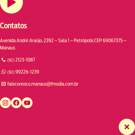
Contatos
Avenida André Araújo, 2392 – Sala 1 – Petrópolis CEP 69067375 –
Manaus
2123-1087
(92)
99226-1239
(92)
faleconosco.manaus@fmodia.com.br
https://www.instagram.com/fmodiamanaus/
https://www.facebook.com/fmodiamanaus
https://www.youtube.com/user/radiofmodia