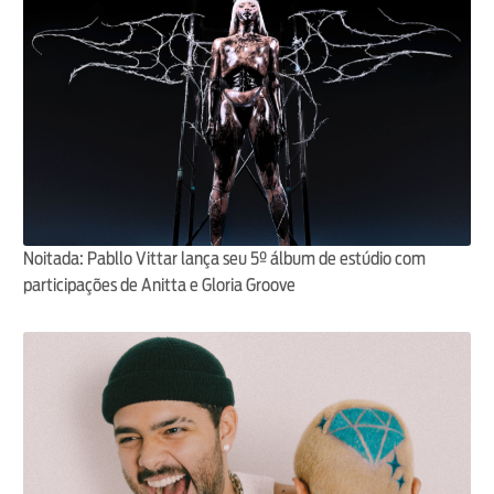
Noitada: Pabllo Vittar lança seu 5º álbum de estúdio com
participações de Anitta e Gloria Groove