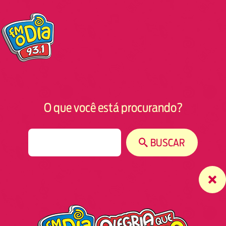
O que você está procurando?
S
BUSCAR
e
a
r
c
h