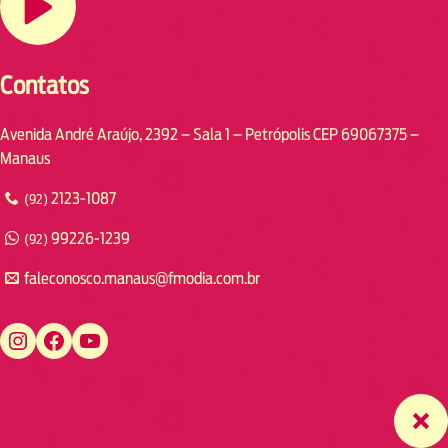
Contatos
Avenida André Araújo, 2392 – Sala 1 – Petrópolis CEP 69067375 –
Manaus
2123-1087
(92)
99226-1239
(92)
faleconosco.manaus@fmodia.com.br
https://www.instagram.com/fmodiamanaus/
https://www.facebook.com/fmodiamanaus
https://www.youtube.com/user/radiofmodia