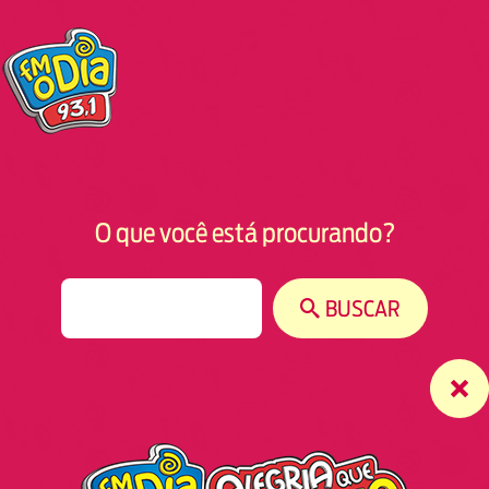
O que você está procurando?
S
BUSCAR
e
a
r
c
h