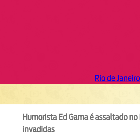
h
Rio de Janeiro
Humorista Ed Gama é assaltado no R
invadidas