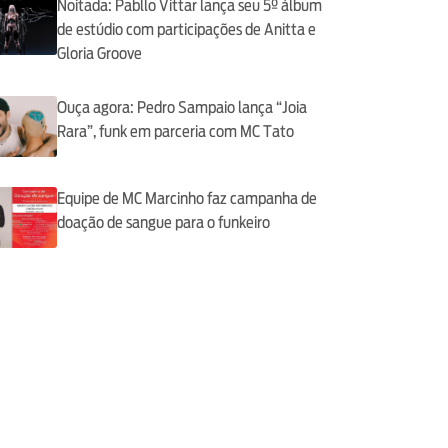
Noitada: Pabllo Vittar lança seu 5º álbum
de estúdio com participações de Anitta e
Gloria Groove
Ouça agora: Pedro Sampaio lança “Joia
Rara”, funk em parceria com MC Tato
Equipe de MC Marcinho faz campanha de
doação de sangue para o funkeiro