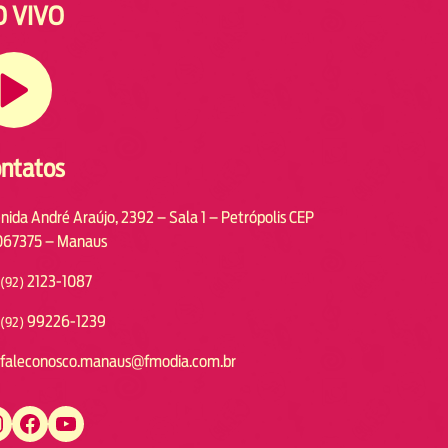
O VIVO
ntatos
nida André Araújo, 2392 – Sala 1 – Petrópolis CEP
67375 – Manaus
2123-1087
(92)
99226-1239
(92)
faleconosco.manaus@fmodia.com.br
https://www.facebook.com/fmodiamanaus
https://www.youtube.com/user/radiofmodia