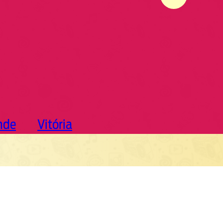
nde
Vitória