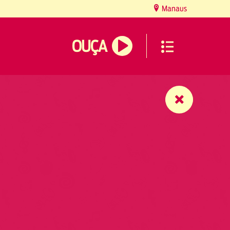
Manaus
OUÇA