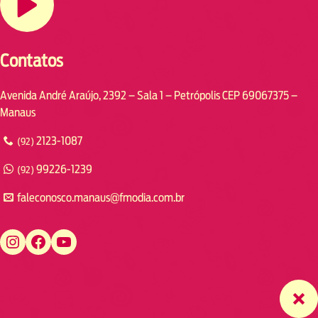
Contatos
Avenida André Araújo, 2392 – Sala 1 – Petrópolis CEP 69067375 –
Manaus
2123-1087
(92)
99226-1239
(92)
faleconosco.manaus@fmodia.com.br
https://www.instagram.com/fmodiamanaus/
https://www.facebook.com/fmodiamanaus
https://www.youtube.com/user/radiofmodia