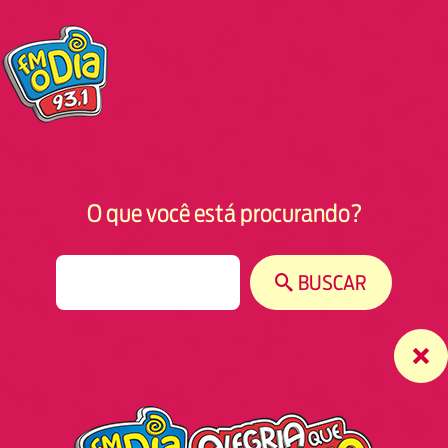
O que você está procurando?
S
BUSCAR
e
a
r
c
h