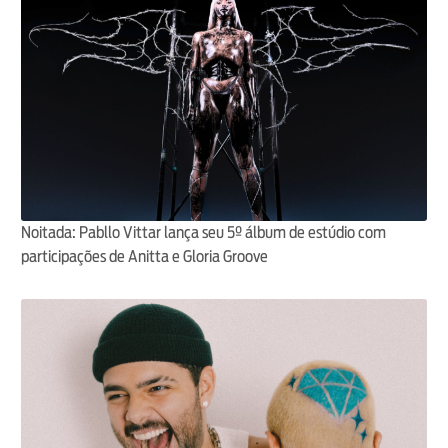
Noitada: Pabllo Vittar lança seu 5º álbum de estúdio com
participações de Anitta e Gloria Groove