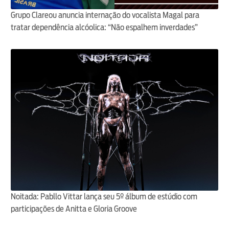
Grupo Clareou anuncia internação do vocalista Magal para
tratar dependência alcóolica: “Não espalhem inverdades”
Noitada: Pabllo Vittar lança seu 5º álbum de estúdio com
participações de Anitta e Gloria Groove