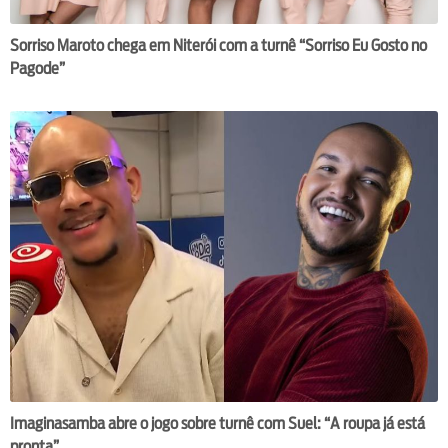
Sorriso Maroto chega em Niterói com a turnê “Sorriso Eu Gosto no
Pagode”
Imaginasamba abre o jogo sobre turnê com Suel: “A roupa já está
pronta”