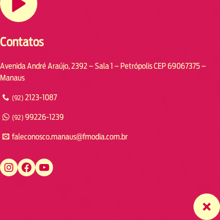
Contatos
Avenida André Araújo, 2392 – Sala 1 – Petrópolis CEP 69067375 –
Manaus
2123-1087
(92)
99226-1239
(92)
faleconosco.manaus@fmodia.com.br
https://www.instagram.com/fmodiamanaus/
https://www.facebook.com/fmodiamanaus
https://www.youtube.com/user/radiofmodia