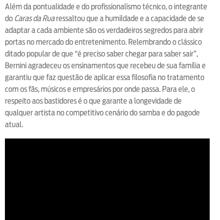
Além da pontualidade e do profissionalismo técnico, o integrante
do
Caras da Rua
ressaltou que a humildade e a capacidade de se
adaptar a cada ambiente são os verdadeiros segredos para abrir
portas no mercado do entretenimento. Relembrando o clássico
ditado popular de que “é preciso saber chegar para saber sair”,
Bernini agradeceu os ensinamentos que recebeu de sua família e
garantiu que faz questão de aplicar essa filosofia no tratamento
com os fãs, músicos e empresários por onde passa. Para ele, o
respeito aos bastidores é o que garante a longevidade de
qualquer artista no competitivo cenário do samba e do pagode
atual.