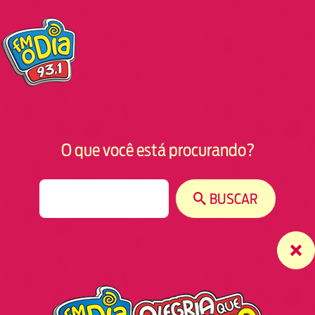
O que você está procurando?
S
BUSCAR
e
a
r
c
h