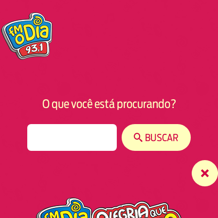
O que você está procurando?
S
BUSCAR
e
a
r
c
h