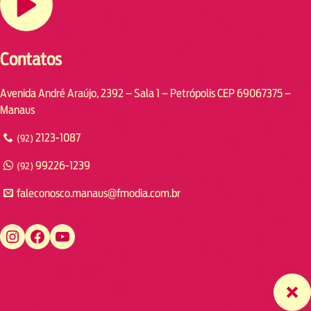
Contatos
Avenida André Araújo, 2392 – Sala 1 – Petrópolis CEP 69067375 –
Manaus
2123-1087
(92)
99226-1239
(92)
faleconosco.manaus@fmodia.com.br
https://www.instagram.com/fmodiamanaus/
https://www.facebook.com/fmodiamanaus
https://www.youtube.com/user/radiofmodia