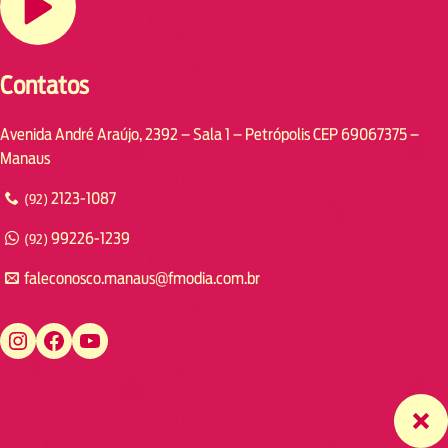
Contatos
Avenida André Araújo, 2392 – Sala 1 – Petrópolis CEP 69067375 –
Manaus
2123-1087
(92)
99226-1239
(92)
faleconosco.manaus@fmodia.com.br
https://www.instagram.com/fmodiamanaus/
https://www.facebook.com/fmodiamanaus
https://www.youtube.com/user/radiofmodia