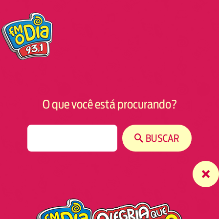
O que você está procurando?
S
BUSCAR
e
a
r
c
h