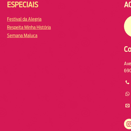
ESPECIAIS
A
Festival da Alegria
Respeita Minha História
Semana Maluca
Co
Ave
690
https://www.instagram.com/fmodiamanaus/