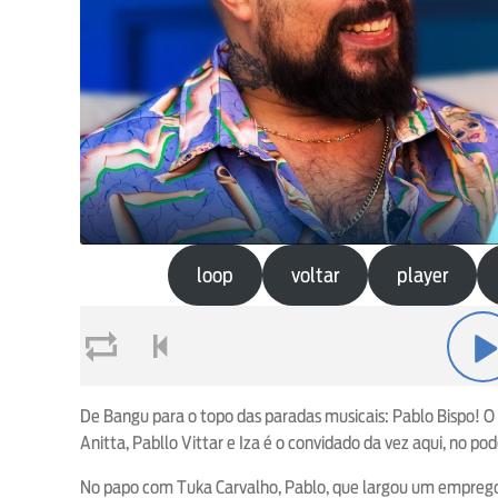
loop
voltar
player
loop
voltar
play
De Bangu para o topo das paradas musicais: Pablo Bispo! O
Anitta, Pabllo Vittar e Iza é o convidado da vez aqui, no p
No papo com Tuka Carvalho, Pablo, que largou um emprego e