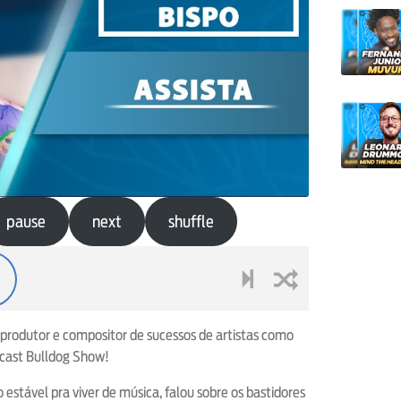
pause
next
shuffle
next
shuffle
 produtor e compositor de sucessos de artistas como
odcast Bulldog Show!
stável pra viver de música, falou sobre os bastidores