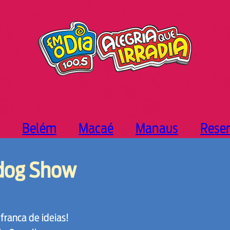
Belém
Macaé
Manaus
Rese
dog Show
franca de ideias!