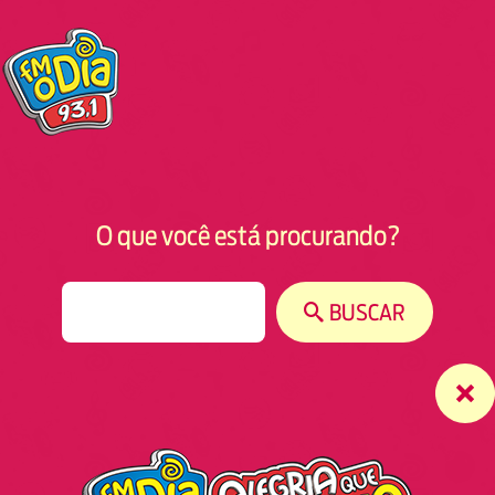
O que você está procurando?
S
BUSCAR
e
a
r
c
h