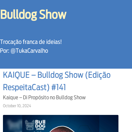
Bulldog Show
Trocação franca de ideias!
Por: @TukaCarvalho
KAIQUE – Bulldog Show (Edição
RespeitaCast) #141
Kaique – Di Propósito no Bulldog Show
October 10, 2024