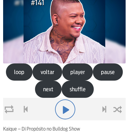
loop
voltar
player
pause
next
shuffle
loop
voltar
play
next
shuffle
Kaique – Di Propósito no Bulldog Show