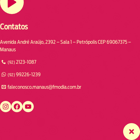
Contatos
Avenida André Araújo, 2392 – Sala 1 – Petrópolis CEP 69067375 –
Manaus
2123-1087
(92)
99226-1239
(92)
faleconosco.manaus@fmodia.com.br
https://www.instagram.com/fmodiamanaus/
https://www.facebook.com/fmodiamanaus
https://www.youtube.com/user/radiofmodia