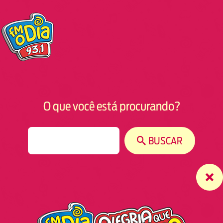
O que você está procurando?
S
BUSCAR
e
a
r
c
h