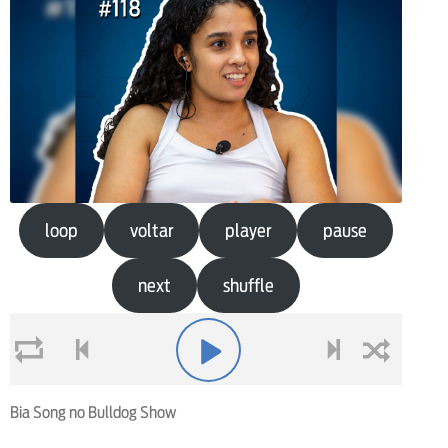
loop
voltar
player
pause
next
shuffle
loop
voltar
play
next
shuffle
Bia Song no Bulldog Show