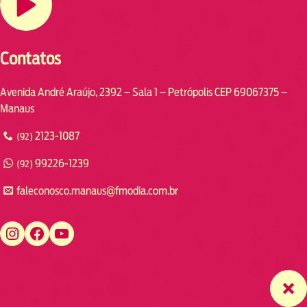
Contatos
Avenida André Araújo, 2392 – Sala 1 – Petrópolis CEP 69067375 –
Manaus
2123-1087
(92)
99226-1239
(92)
faleconosco.manaus@fmodia.com.br
https://www.instagram.com/fmodiamanaus/
https://www.facebook.com/fmodiamanaus
https://www.youtube.com/user/radiofmodia