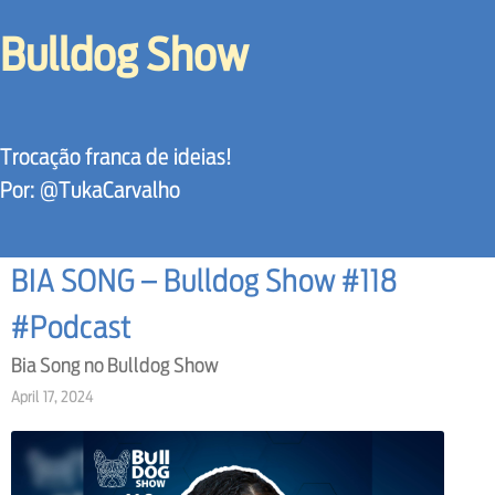
Bulldog Show
Trocação franca de ideias!
Por: @TukaCarvalho
BIA SONG – Bulldog Show #118
#Podcast
Bia Song no Bulldog Show
April 17, 2024