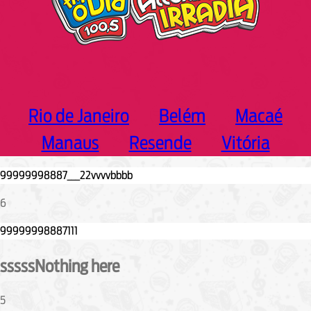
Rio de Janeiro
Belém
Macaé
Manaus
Resende
Vitória
6
sssssNothing here
5