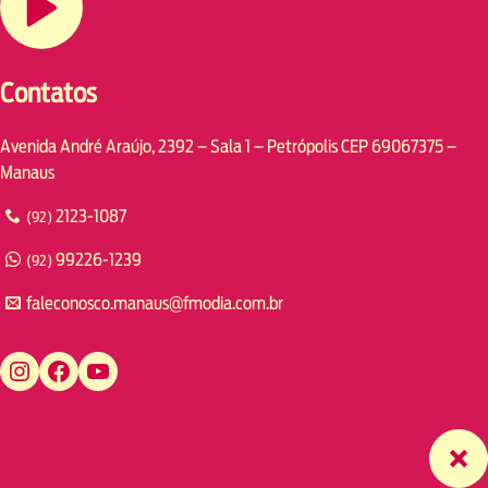
Contatos
Avenida André Araújo, 2392 – Sala 1 – Petrópolis CEP 69067375 –
Manaus
2123-1087
(92)
99226-1239
(92)
faleconosco.manaus@fmodia.com.br
https://www.instagram.com/fmodiamanaus/
https://www.facebook.com/fmodiamanaus
https://www.youtube.com/user/radiofmodia