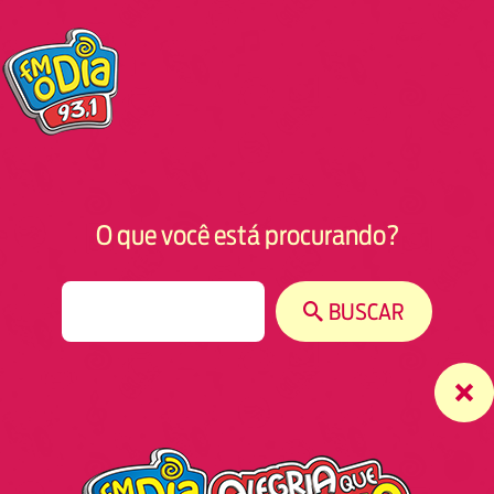
O que você está procurando?
S
BUSCAR
e
a
r
c
h