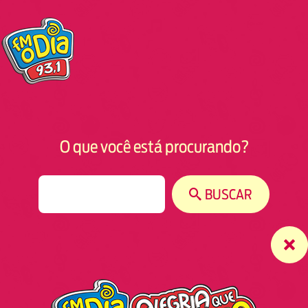
O que você está procurando?
S
BUSCAR
e
a
r
c
h