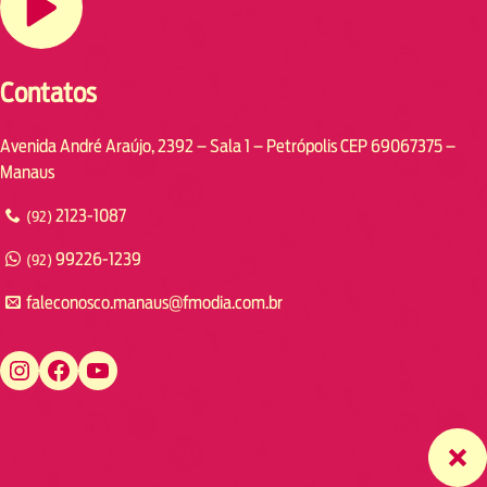
Contatos
Avenida André Araújo, 2392 – Sala 1 – Petrópolis CEP 69067375 –
Manaus
2123-1087
(92)
99226-1239
(92)
faleconosco.manaus@fmodia.com.br
https://www.instagram.com/fmodiamanaus/
https://www.facebook.com/fmodiamanaus
https://www.youtube.com/user/radiofmodia