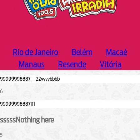
Rio de Janeiro
Belém
Macaé
Manaus
Resende
Vitória
6
sssssNothing here
5