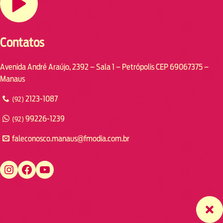
Contatos
Avenida André Araújo, 2392 – Sala 1 – Petrópolis CEP 69067375 –
Manaus
2123-1087
(92)
99226-1239
(92)
faleconosco.manaus@fmodia.com.br
https://www.instagram.com/fmodiamanaus/
https://www.facebook.com/fmodiamanaus
https://www.youtube.com/user/radiofmodia