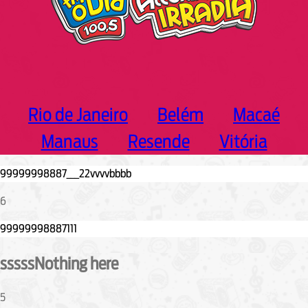
Rio de Janeiro
Belém
Macaé
Manaus
Resende
Vitória
6
sssssNothing here
5