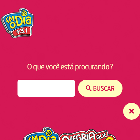
O que você está procurando?
S
BUSCAR
e
a
r
c
h