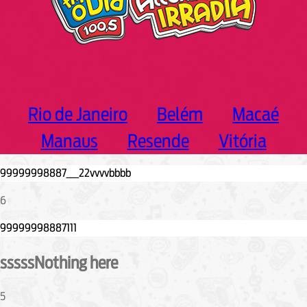
Rio de Janeiro
Belém
Macaé
Manaus
Resende
Vitória
6
sssssNothing here
5