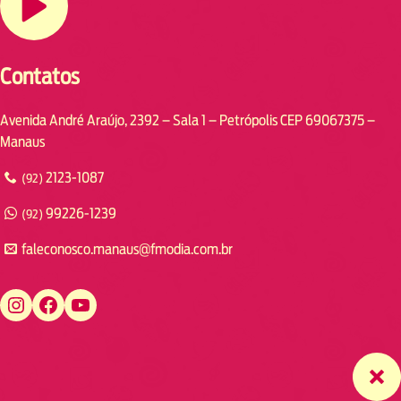
Contatos
Avenida André Araújo, 2392 – Sala 1 – Petrópolis CEP 69067375 –
Manaus
2123-1087
(92)
99226-1239
(92)
faleconosco.manaus@fmodia.com.br
https://www.instagram.com/fmodiamanaus/
https://www.facebook.com/fmodiamanaus
https://www.youtube.com/user/radiofmodia