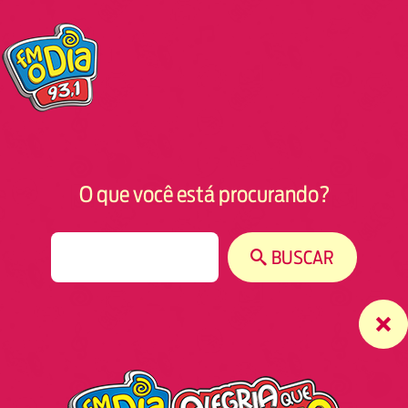
O que você está procurando?
S
BUSCAR
e
a
r
c
h