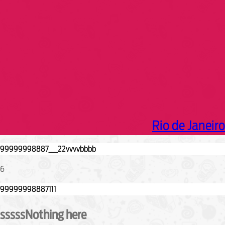
h
Rio de Janeiro
6
sssssNothing here