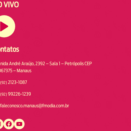
O VIVO
ntatos
nida André Araújo, 2392 – Sala 1 – Petrópolis CEP
67375 – Manaus
2123-1087
(92)
99226-1239
(92)
faleconosco.manaus@fmodia.com.br
https://www.facebook.com/fmodiamanaus
https://www.youtube.com/user/radiofmodia