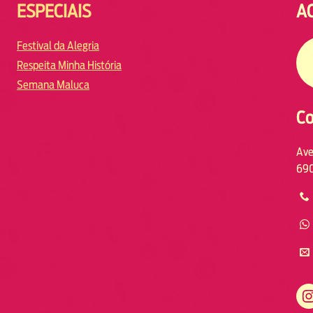
ESPECIAIS
A
Festival da Alegria
Respeita Minha História
Semana Maluca
Co
Ave
690
https://www.instagram.com/fmodiamanaus/