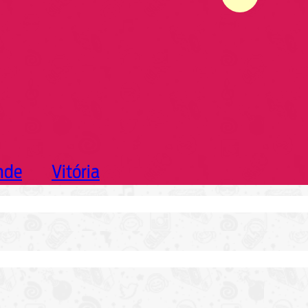
nde
Vitória