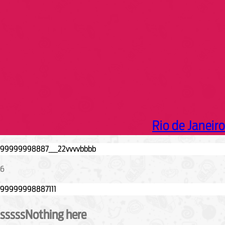
h
Rio de Janeiro
6
sssssNothing here