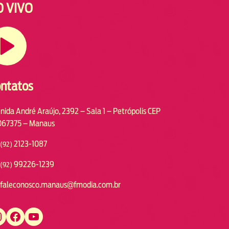
O VIVO
ntatos
nida André Araújo, 2392 – Sala 1 – Petrópolis CEP
67375 – Manaus
2123-1087
(92)
99226-1239
(92)
faleconosco.manaus@fmodia.com.br
https://www.facebook.com/fmodiamanaus
https://www.youtube.com/user/radiofmodia