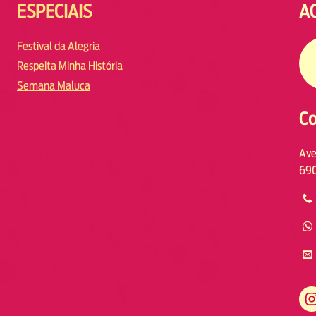
ESPECIAIS
A
Festival da Alegria
Respeita Minha História
Semana Maluca
Co
Ave
690
https://www.instagram.com/fmodiamanaus/