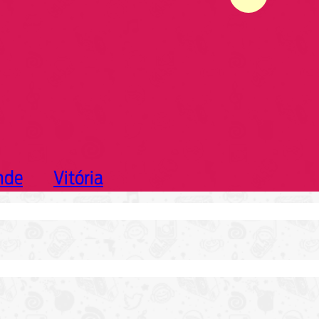
nde
Vitória