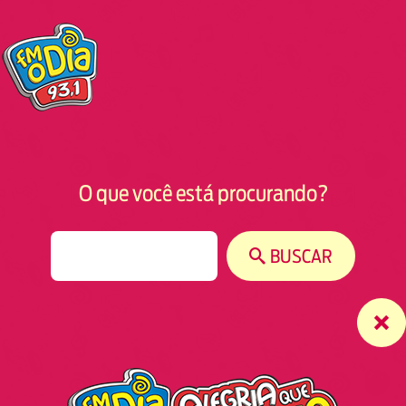
O que você está procurando?
S
BUSCAR
e
a
r
c
h