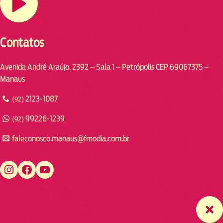
Contatos
Avenida André Araújo, 2392 – Sala 1 – Petrópolis CEP 69067375 –
Manaus
2123-1087
(92)
99226-1239
(92)
faleconosco.manaus@fmodia.com.br
https://www.instagram.com/fmodiamanaus/
https://www.facebook.com/fmodiamanaus
https://www.youtube.com/user/radiofmodia