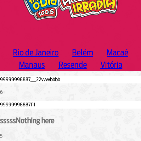
Rio de Janeiro
Belém
Macaé
Manaus
Resende
Vitória
6
sssssNothing here
5