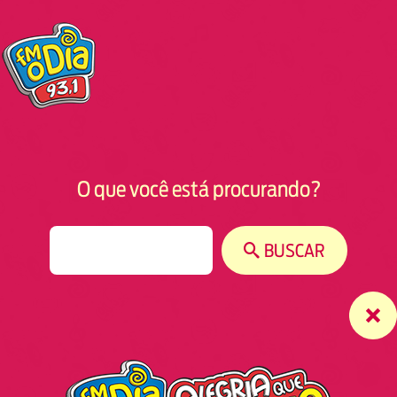
O que você está procurando?
S
BUSCAR
e
a
r
c
h