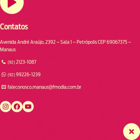
Contatos
Avenida André Araújo, 2392 – Sala 1 – Petrópolis CEP 69067375 –
Manaus
2123-1087
(92)
99226-1239
(92)
faleconosco.manaus@fmodia.com.br
https://www.instagram.com/fmodiamanaus/
https://www.facebook.com/fmodiamanaus
https://www.youtube.com/user/radiofmodia