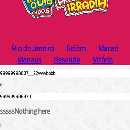
Rio de Janeiro
Belém
Macaé
Manaus
Resende
Vitória
6
sssssNothing here
5