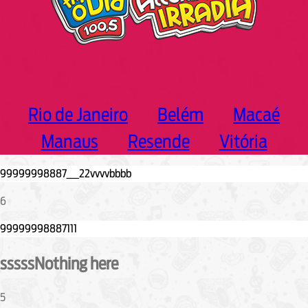
Rio de Janeiro
Belém
Macaé
Manaus
Resende
Vitória
6
sssssNothing here
5