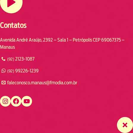
Contatos
Avenida André Araújo, 2392 – Sala 1 – Petrópolis CEP 69067375 –
Manaus
2123-1087
(92)
99226-1239
(92)
faleconosco.manaus@fmodia.com.br
https://www.instagram.com/fmodiamanaus/
https://www.facebook.com/fmodiamanaus
https://www.youtube.com/user/radiofmodia