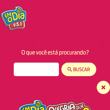
O que você está procurando?
S
BUSCAR
e
a
r
c
h