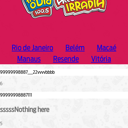
Rio de Janeiro
Belém
Macaé
Manaus
Resende
Vitória
6
sssssNothing here
5