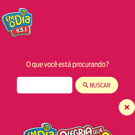
O que você está procurando?
S
BUSCAR
e
a
r
c
h