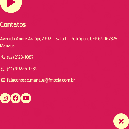
Contatos
Avenida André Araújo, 2392 – Sala 1 – Petrópolis CEP 69067375 –
Manaus
2123-1087
(92)
99226-1239
(92)
faleconosco.manaus@fmodia.com.br
https://www.instagram.com/fmodiamanaus/
https://www.facebook.com/fmodiamanaus
https://www.youtube.com/user/radiofmodia