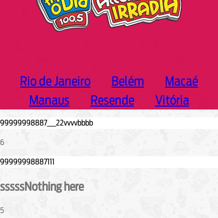
Rio de Janeiro
Belém
Macaé
Manaus
Resende
Vitória
6
sssssNothing here
5