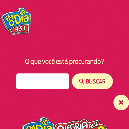
O que você está procurando?
S
BUSCAR
e
a
r
c
h