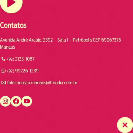
Contatos
Avenida André Araújo, 2392 – Sala 1 – Petrópolis CEP 69067375 –
Manaus
2123-1087
(92)
99226-1239
(92)
faleconosco.manaus@fmodia.com.br
https://www.instagram.com/fmodiamanaus/
https://www.facebook.com/fmodiamanaus
https://www.youtube.com/user/radiofmodia