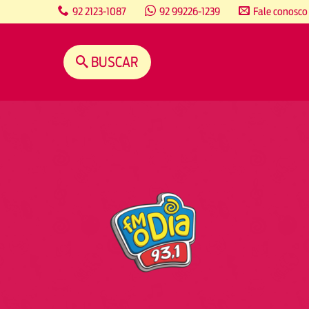
content
92 2123-1087
92 99226-1239
Fale conosco
BUSCAR