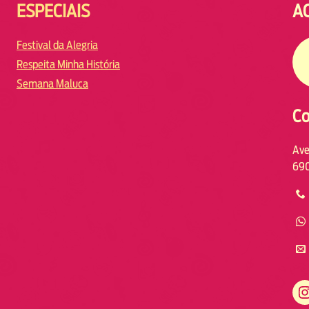
ESPECIAIS
A
Festival da Alegria
Respeita Minha História
Semana Maluca
Co
Ave
690
https://www.instagram.com/fmodiamanaus/