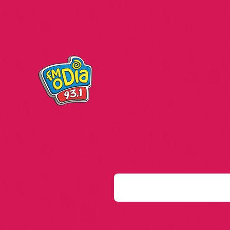
S
e
a
r
c