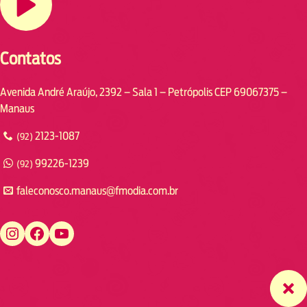
Contatos
Avenida André Araújo, 2392 – Sala 1 – Petrópolis CEP 69067375 –
Manaus
2123-1087
(92)
99226-1239
(92)
faleconosco.manaus@fmodia.com.br
https://www.instagram.com/fmodiamanaus/
https://www.facebook.com/fmodiamanaus
https://www.youtube.com/user/radiofmodia