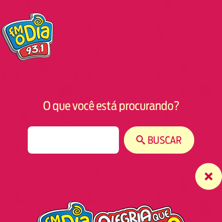
O que você está procurando?
S
BUSCAR
e
a
r
c
h