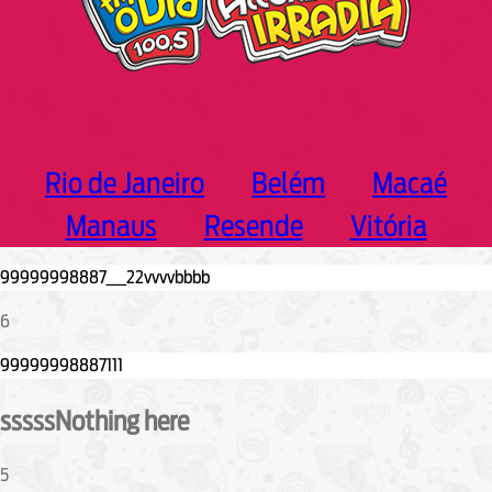
Rio de Janeiro
Belém
Macaé
Manaus
Resende
Vitória
6
sssssNothing here
5