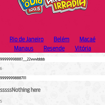
Rio de Janeiro
Belém
Macaé
Manaus
Resende
Vitória
6
sssssNothing here
5