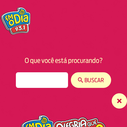
O que você está procurando?
S
BUSCAR
e
a
r
c
h