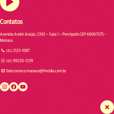
Contatos
Avenida André Araújo, 2392 – Sala 1 – Petrópolis CEP 69067375 –
Manaus
2123-1087
(92)
99226-1239
(92)
faleconosco.manaus@fmodia.com.br
https://www.instagram.com/fmodiamanaus/
https://www.facebook.com/fmodiamanaus
https://www.youtube.com/user/radiofmodia