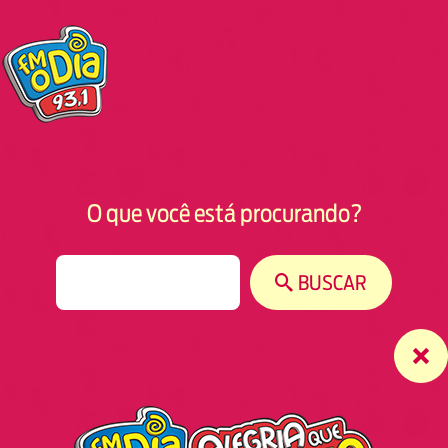
O que você está procurando?
S
BUSCAR
e
a
r
c
h