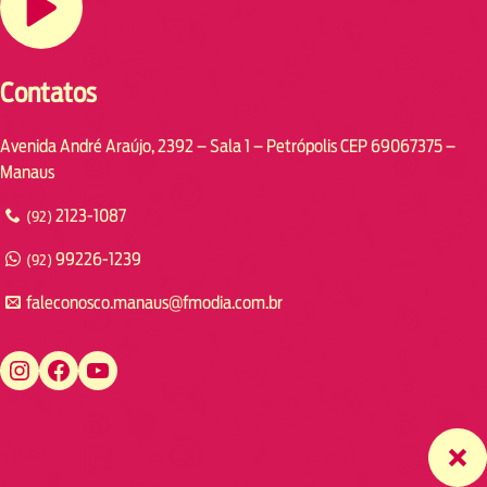
Contatos
Avenida André Araújo, 2392 – Sala 1 – Petrópolis CEP 69067375 –
Manaus
2123-1087
(92)
99226-1239
(92)
faleconosco.manaus@fmodia.com.br
https://www.instagram.com/fmodiamanaus/
https://www.facebook.com/fmodiamanaus
https://www.youtube.com/user/radiofmodia