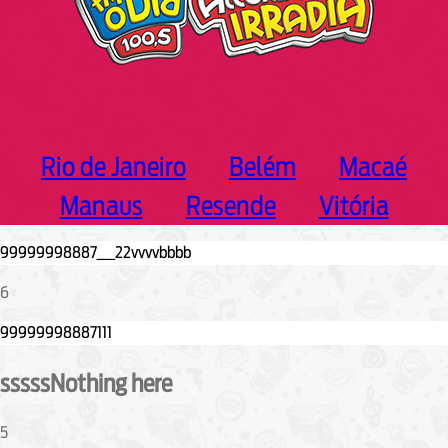
Rio de Janeiro
Belém
Macaé
Manaus
Resende
Vitória
6
sssssNothing here
5