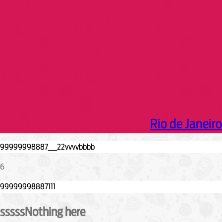
h
Rio de Janeiro
6
sssssNothing here