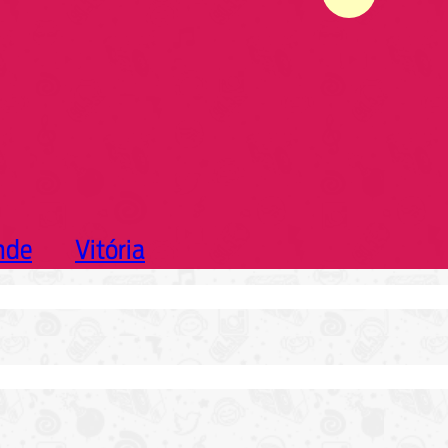
nde
Vitória