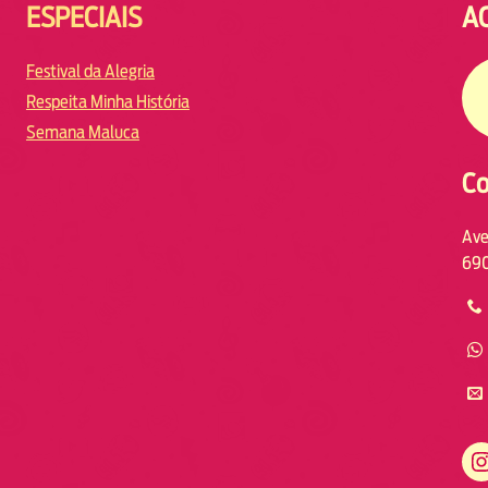
ESPECIAIS
A
Festival da Alegria
Respeita Minha História
Semana Maluca
Co
Ave
690
https://www.instagram.com/fmodiamanaus/