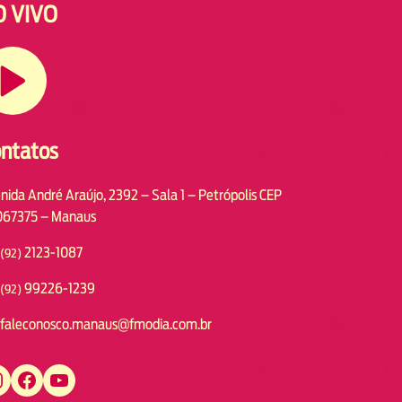
O VIVO
ntatos
nida André Araújo, 2392 – Sala 1 – Petrópolis CEP
67375 – Manaus
2123-1087
(92)
99226-1239
(92)
faleconosco.manaus@fmodia.com.br
https://www.facebook.com/fmodiamanaus
https://www.youtube.com/user/radiofmodia