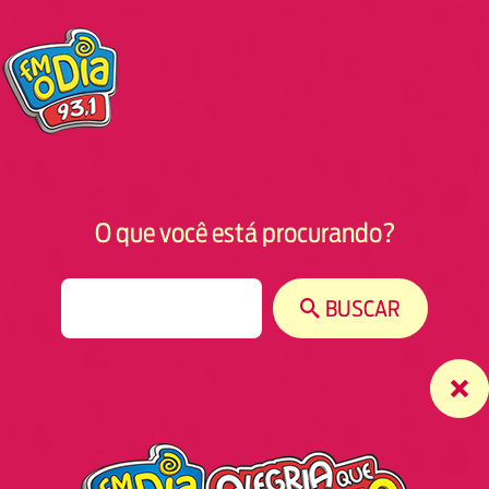
O que você está procurando?
S
BUSCAR
e
a
r
c
h