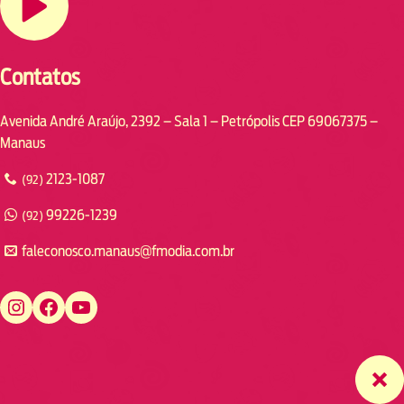
Contatos
Avenida André Araújo, 2392 – Sala 1 – Petrópolis CEP 69067375 –
Manaus
2123-1087
(92)
99226-1239
(92)
faleconosco.manaus@fmodia.com.br
https://www.instagram.com/fmodiamanaus/
https://www.facebook.com/fmodiamanaus
https://www.youtube.com/user/radiofmodia