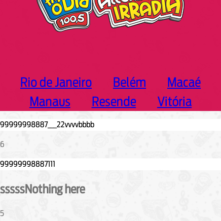
Rio de Janeiro
Belém
Macaé
Manaus
Resende
Vitória
6
sssssNothing here
5