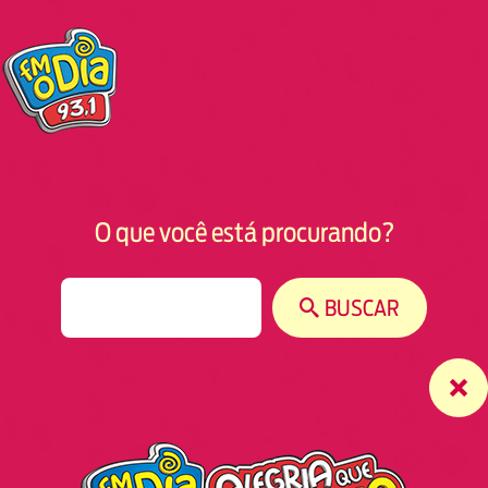
O que você está procurando?
S
BUSCAR
e
a
r
c
h