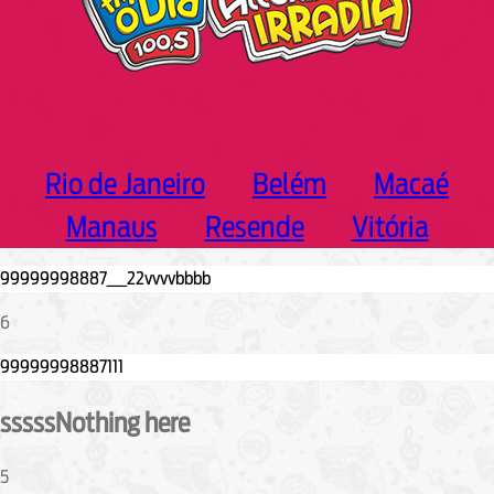
Rio de Janeiro
Belém
Macaé
Manaus
Resende
Vitória
6
sssssNothing here
5