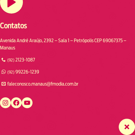
Contatos
Avenida André Araújo, 2392 – Sala 1 – Petrópolis CEP 69067375 –
Manaus
2123-1087
(92)
99226-1239
(92)
faleconosco.manaus@fmodia.com.br
https://www.instagram.com/fmodiamanaus/
https://www.facebook.com/fmodiamanaus
https://www.youtube.com/user/radiofmodia