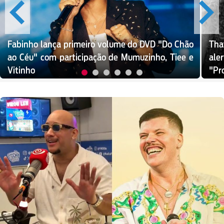
Fabinho lança primeiro volume do DVD "Do Chão
Tha
ao Céu" com participação de Mumuzinho, Tiee e
ale
Vitinho
"Pr