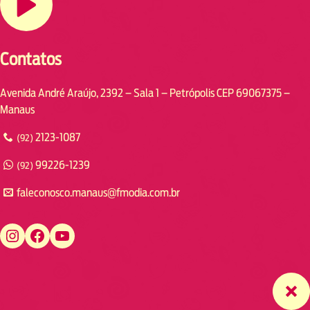
Contatos
Avenida André Araújo, 2392 – Sala 1 – Petrópolis CEP 69067375 –
Manaus
2123-1087
(92)
99226-1239
(92)
faleconosco.manaus@fmodia.com.br
https://www.instagram.com/fmodiamanaus/
https://www.facebook.com/fmodiamanaus
https://www.youtube.com/user/radiofmodia