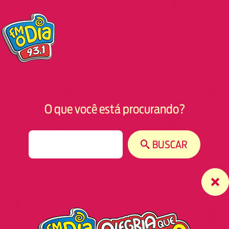
O que você está procurando?
S
BUSCAR
e
a
r
c
h