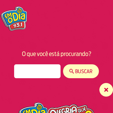
O que você está procurando?
S
BUSCAR
e
a
r
c
h