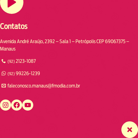
Contatos
Avenida André Araújo, 2392 – Sala 1 – Petrópolis CEP 69067375 –
Manaus
2123-1087
(92)
99226-1239
(92)
faleconosco.manaus@fmodia.com.br
https://www.instagram.com/fmodiamanaus/
https://www.facebook.com/fmodiamanaus
https://www.youtube.com/user/radiofmodia