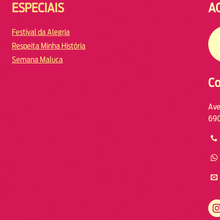
ESPECIAIS
A
Festival da Alegria
Respeita Minha História
Semana Maluca
Co
Ave
690
https://www.instagram.com/fmodiamanaus/