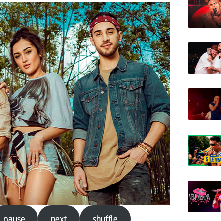
pause
next
shuffle