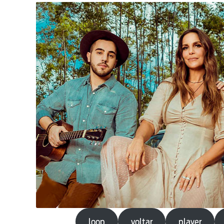
loop
voltar
player