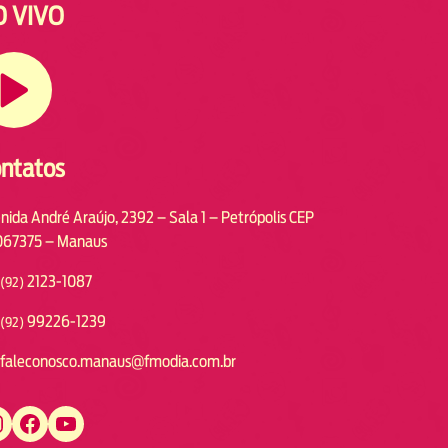
O VIVO
ntatos
nida André Araújo, 2392 – Sala 1 – Petrópolis CEP
67375 – Manaus
2123-1087
(92)
99226-1239
(92)
faleconosco.manaus@fmodia.com.br
https://www.facebook.com/fmodiamanaus
https://www.youtube.com/user/radiofmodia