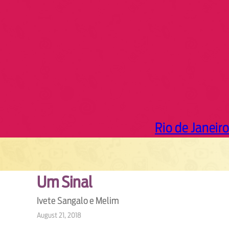
h
Rio de Janeiro
Um Sinal
Ivete Sangalo e Melim
August 21, 2018