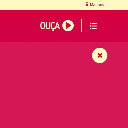
Manaus
OUÇA