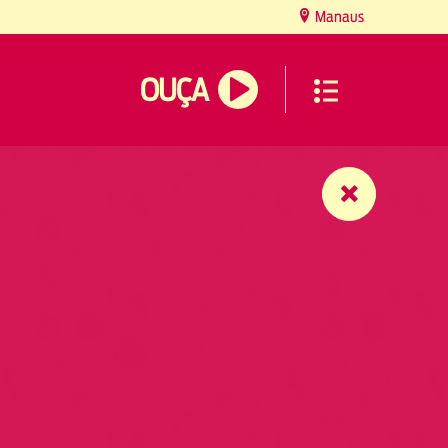
Manaus
OUÇA