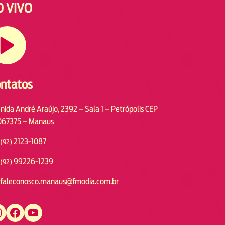
O VIVO
ntatos
nida André Araújo, 2392 – Sala 1 – Petrópolis CEP
67375 – Manaus
2123-1087
(92)
99226-1239
(92)
faleconosco.manaus@fmodia.com.br
https://www.facebook.com/fmodiamanaus
https://www.youtube.com/user/radiofmodia