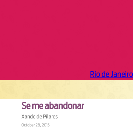
h
Rio de Janeiro
Se me abandonar
Xande de Pilares
October 28, 2015