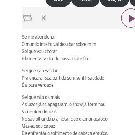
loop
voltar
play
Se me abandonar
O mundo inteiro vai desabar sobre mim
Sei que vou chorar
E lamentar a dor do nosso triste fim
Sei que não vai dar
Pra encarar sua partida sem sentir saudade
É a pura verdade
Sei que não da mais
As luzes já se apagaram, o show já terminou
Vou sofrer demais
No seu olhar da pra notar que o amor acabou
Mas eu sou capaz
De enfrentar o sofrimento de cabeça erguida