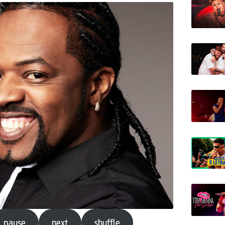
pause
next
shuffle