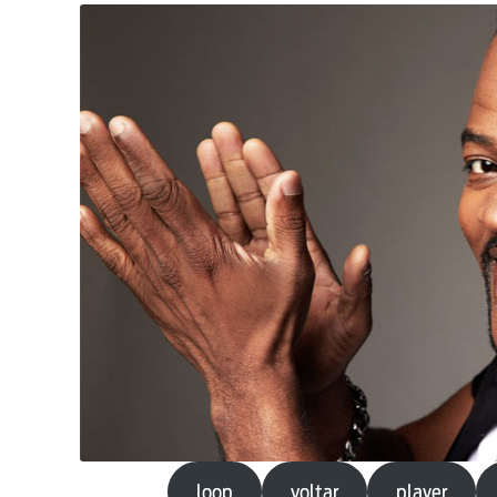
loop
voltar
player