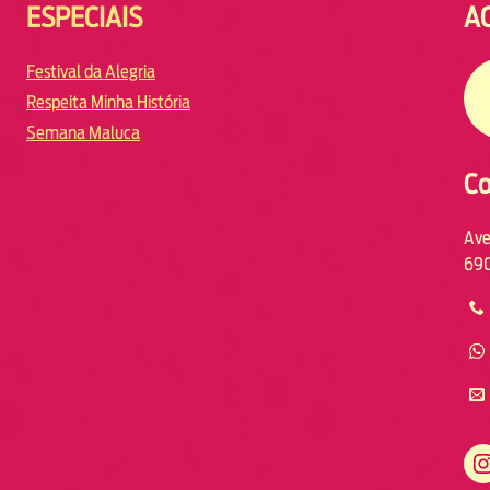
ESPECIAIS
A
Festival da Alegria
Respeita Minha História
Semana Maluca
Co
Ave
690
https://www.instagram.com/fmodiamanaus/