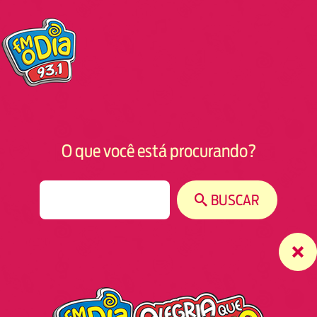
O que você está procurando?
S
BUSCAR
e
a
r
c
h