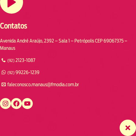
Contatos
Avenida André Araújo, 2392 – Sala 1 – Petrópolis CEP 69067375 –
Manaus
2123-1087
(92)
99226-1239
(92)
faleconosco.manaus@fmodia.com.br
https://www.instagram.com/fmodiamanaus/
https://www.facebook.com/fmodiamanaus
https://www.youtube.com/user/radiofmodia