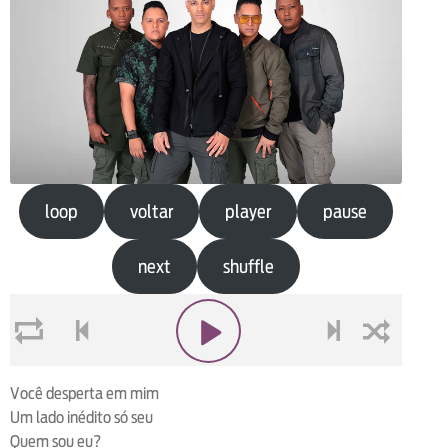
loop
voltar
player
pause
next
shuffle
loop
voltar
play
next
shuffle
Você desperta em mim
Um lado inédito só seu
Quem sou eu?