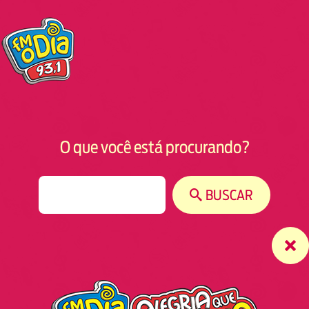
O que você está procurando?
S
BUSCAR
e
a
r
c
h