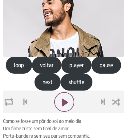
loop
voltar
player
pause
next
shuffle
loop
voltar
play
next
shuffle
Como se fosse um pôr do sol ao meio dia
Um filme triste sem final de amor
Porta-bandeira sem seu par sem companhia