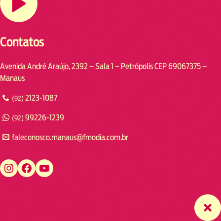
Contatos
Avenida André Araújo, 2392 – Sala 1 – Petrópolis CEP 69067375 –
Manaus
2123-1087
(92)
99226-1239
(92)
faleconosco.manaus@fmodia.com.br
https://www.instagram.com/fmodiamanaus/
https://www.facebook.com/fmodiamanaus
https://www.youtube.com/user/radiofmodia