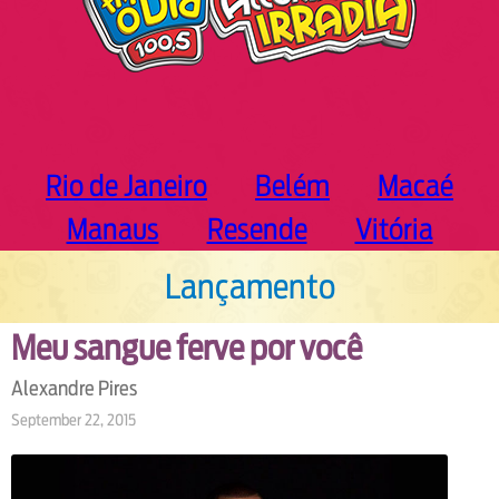
Rio de Janeiro
Belém
Macaé
Manaus
Resende
Vitória
Lançamento
Meu sangue ferve por você
Alexandre Pires
September 22, 2015