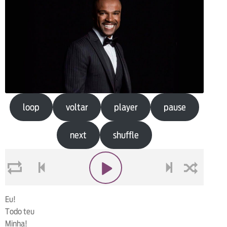
loop
voltar
player
pause
next
shuffle
loop
voltar
play
next
shuffle
Eu!
Todo teu
Minha!