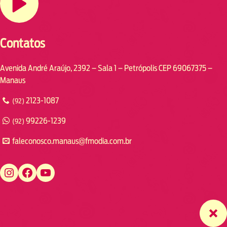
Contatos
Avenida André Araújo, 2392 – Sala 1 – Petrópolis CEP 69067375 –
Manaus
2123-1087
(92)
99226-1239
(92)
faleconosco.manaus@fmodia.com.br
https://www.instagram.com/fmodiamanaus/
https://www.facebook.com/fmodiamanaus
https://www.youtube.com/user/radiofmodia