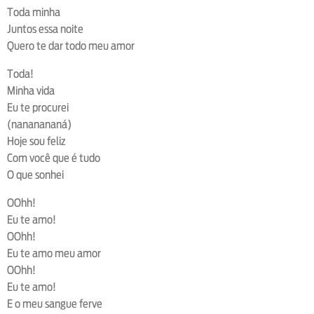
Toda minha
Juntos essa noite
Quero te dar todo meu amor
Toda!
Minha vida
Eu te procurei
(nananananá)
Hoje sou feliz
Com você que é tudo
O que sonhei
OOhh!
Eu te amo!
OOhh!
Eu te amo meu amor
OOhh!
Eu te amo!
E o meu sangue ferve