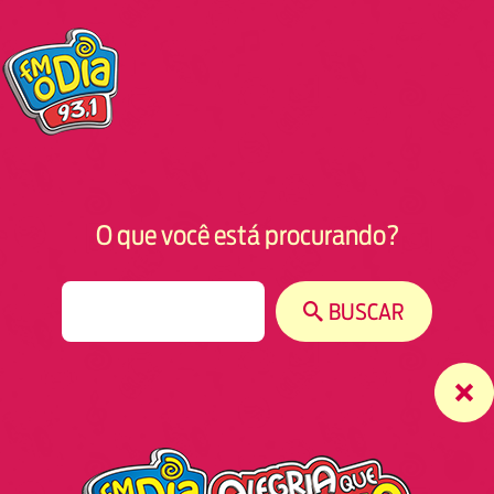
O que você está procurando?
S
BUSCAR
e
a
r
c
h